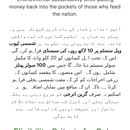
money back into the pockets of those who feed
the nation.
آئیں اعداد و شمار کی بات کریں کیونکہ یہی وہ
پہلو ہے جہاں یہ اسکیم کسانوں کے لیے واقعی
فائدہ مند ثابت ہوتی ہے۔ حکومت ہر
شمسی ٹیوب
ویل سسٹم پر 10 لاکھ روپے کی سبسڈی
فراہم کرے گی۔
اس کے تحت اہل کسانوں کو 20 کلو واٹ کا مکمل
سولر سسٹم دیا جائے گا جس میں
100 سولر پینلز
شامل ہوں گے۔ اس منصوبے کا مقصد کسانوں کے
زرعی اخراجات کم کر کے مفت شمسی بجلی فراہم
کرنا ہے تاکہ ان کے منافع میں نمایاں اضافہ ہو۔ یہ
اسکیم نہ صرف
گرین انرجی
کو فروغ دیتی ہے بلکہ
مہنگی بجلی اور ڈیزل کے مسائل سے نجات دلا کر
ماحول اور معیشت دونوں کے لیے فائدہ مند
ثابت ہوگی۔