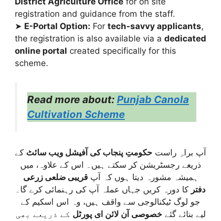
District Agriculture Office
for on site
registration and guidance from the staff.
➤
E-Portal Option:
For
tech-savvy applicants
,
the registration is also available via a
dedicated
online portal
created specifically for this
scheme.
Read more about:
Punjab Canola
Cultivation Scheme
آپ براہِ راست
حکومتِ پنجاب کی آفیشل ویب سائٹ
کے
ذریعے رجسٹریشن کر سکتے ہیں۔ اس کے علاوہ، میں
ہمیشہ مشورہ دیتا ہوں کہ آپ
قریبی ضلعی زرعی
دفتر
کا دورہ کریں جہاں عملہ آپ کی رہنمائی کرے گا۔
جو لوگ ٹیکنالوجی سے واقف ہیں، وہ اس اسکیم کے
لیے بنائے گئے
خصوصی آن لائن ای پورٹل
کے ذریعے بھی