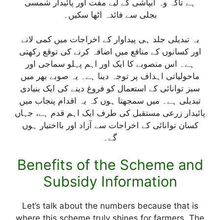
ہے تاکہ وہ آبپاشی کے لیے مفت اور پائیدار شمسی
بجلی سے فائدہ اٹھا سکیں۔
یہ تبدیلی جلد ہی پیداوار کے اخراجات میں کمی لانے
اور کسانوں کے منافع میں اضافہ کرنے کی توقع رکھتی
ہے۔ اس منصوبے کا ایک اور اہم پہلو سماجی اور
ماحولیاتی اہداف پر توجہ دینا ہے۔ یہ صوبے بھر میں
سبز توانائی کے استعمال کو فروغ دینے کی ایک بنیادی
تبدیلی ہے۔ میں سمجھتا ہوں کہ یہ اقدام پنجاب میں
پائیدار زرعی مستقبل کی طرف ایک اہم قدم ہے، جہاں
کسان توانائی کے اخراجات سے آزاد اور بااختیار ہوں
گے۔
Benefits of the Scheme and
Subsidy Information
Let’s talk about the numbers because that is
where this scheme truly shines for farmers. The