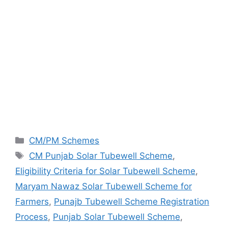
Categories
CM/PM Schemes
Tags
CM Punjab Solar Tubewell Scheme
,
Eligibility Criteria for Solar Tubewell Scheme
,
Maryam Nawaz Solar Tubewell Scheme for
Farmers
,
Punajb Tubewell Scheme Registration
Process
,
Punjab Solar Tubewell Scheme
,