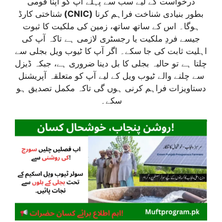
درخواست کے لیے سب سے پہلے آپ کو اپنا قومی
شناختی کارڈ
(CNIC)
بطور بنیادی شناخت فراہم کرنا
ہوگا۔ اس کے ساتھ ساتھ، زمین کی ملکیت کا ثبوت
جیسے فردِ ملکیت یا رجسٹری لازمی ہے تاکہ آپ کی
اہلیت ثابت کی جا سکے۔ اگر آپ کا ٹیوب ویل بجلی سے
چلتا ہے تو حالیہ بجلی کا بل دینا ضروری ہے، جبکہ ڈیزل
سے چلنے والے ٹیوب ویل کے لیے آپ کو متعلقہ آپریشنل
دستاویزات فراہم کرنی ہوں گی تاکہ مکمل تصدیق ہو
سکے۔