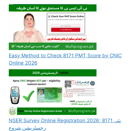
Easy Method to Check 8171 PMT Score by CNIC
Online 2026
NSER Survey Online Registration 2026: 8171 نئی
رجسٹریشن شروع